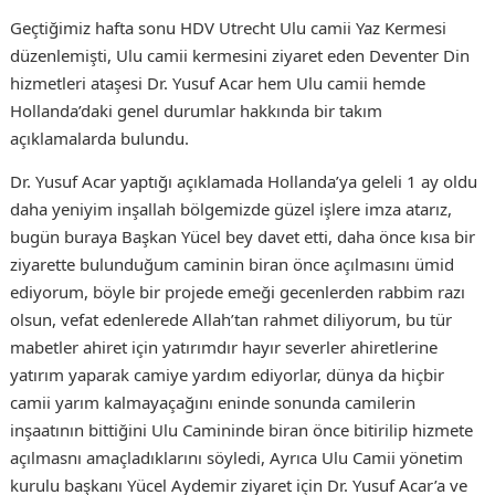
Geçtiğimiz hafta sonu HDV Utrecht Ulu camii Yaz Kermesi
düzenlemişti, Ulu camii kermesini ziyaret eden Deventer Din
hizmetleri ataşesi Dr. Yusuf Acar hem Ulu camii hemde
Hollanda’daki genel durumlar hakkında bir takım
açıklamalarda bulundu.
Dr. Yusuf Acar yaptığı açıklamada Hollanda’ya geleli 1 ay oldu
daha yeniyim inşallah bölgemizde güzel işlere imza atarız,
bugün buraya Başkan Yücel bey davet etti, daha önce kısa bir
ziyarette bulunduğum caminin biran önce açılmasını ümid
ediyorum, böyle bir projede emeği gecenlerden rabbim razı
olsun, vefat edenlerede Allah’tan rahmet diliyorum, bu tür
mabetler ahiret için yatırımdır hayır severler ahiretlerine
yatırım yaparak camiye yardım ediyorlar, dünya da hiçbir
camii yarım kalmayaçağını eninde sonunda camilerin
inşaatının bittiğini Ulu Camininde biran önce bitirilip hizmete
açılmasnı amaçladıklarını söyledi, Ayrıca Ulu Camii yönetim
kurulu başkanı Yücel Aydemir ziyaret için Dr. Yusuf Acar’a ve