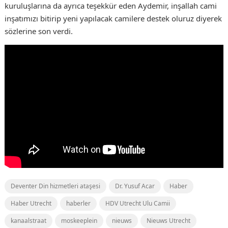
kuruluşlarına da ayrıca teşekkür eden Aydemir, inşallah cami
inşatımızı bitirip yeni yapılacak camilere destek oluruz diyerek
sözlerine son verdi.
Deventer Din hizmetleri ataşesi
Dr. Yusuf Acar
Haber
Haber Utrecht
haberler
HDV Utrecht Ulu Camii
kanaalstraat
moskeeplein
nieuws
Nieuws Utrecht