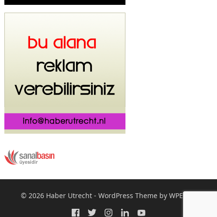
© 2026
Haber Utrecht
-
WordPress Theme
by
WPEnjoy