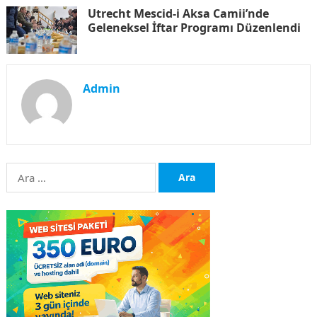
Utrecht Mescid-i Aksa Camii’nde
Geleneksel İftar Programı Düzenlendi
Admin
Arama: