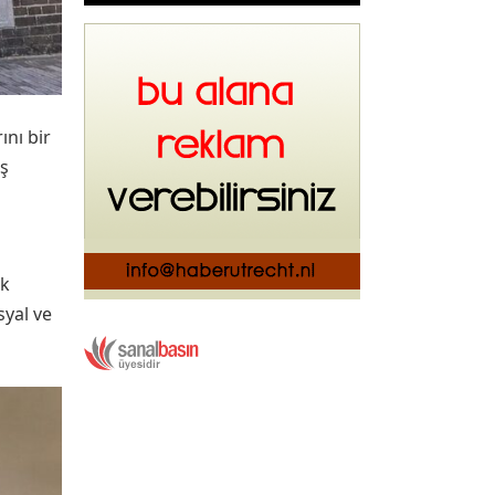
ını bir
aş
ak
syal ve