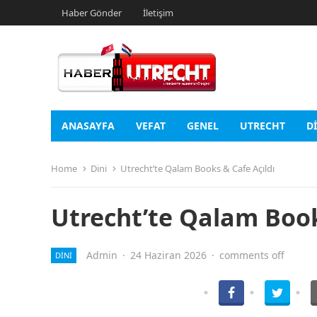
Haber Gönder
İletişim
ANASAYFA
VEFAT
GENEL
UTRECHT
D
Home
Dini
Utrecht’te Qalam Books & Cafe Açıldı
Utrecht’te Qalam Book
Admin
·
24 Haziran 2026
·
comments off
DINI