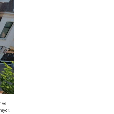
r ve
nıyor.