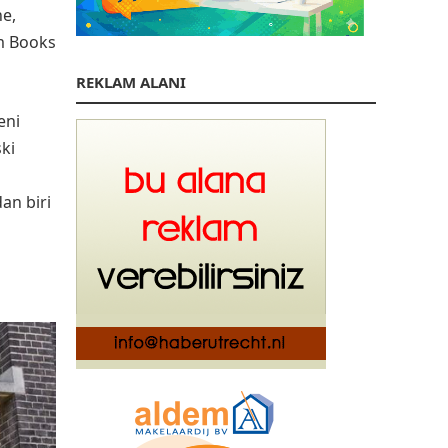
ne,
am Books
REKLAM ALANI
eni
ski
an biri