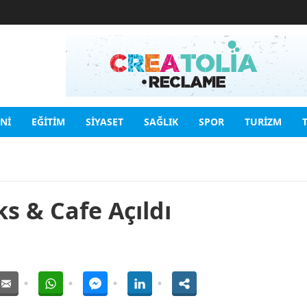
INI
EĞITIM
SIYASET
SAĞLIK
SPOR
TURIZM
s & Cafe Açıldı