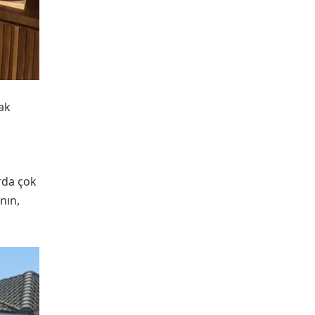
rak
arda çok
nın,