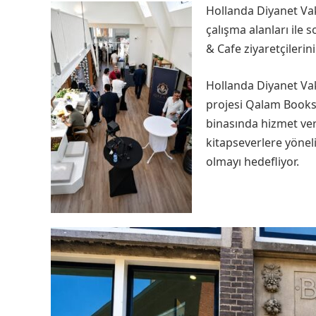
Hollanda Diyanet Vak
çalışma alanları ile
& Cafe ziyaretçilerin
Hollanda Diyanet Vakf
projesi Qalam Books 
binasında hizmet ve
kitapseverlere yönel
olmayı hedefliyor.