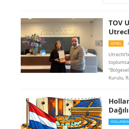
TOV U
Utrec
GENEL
Utrecht’t
toplumsal
“Bölgesel
Kurulu, 
Holla
Dağılı
HOLLANDA