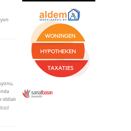
syon
syonu,
landa
iddialı
Read