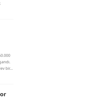
k
50.000
şandı.
ev bir…
yor