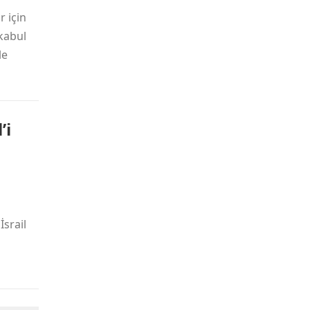
 için
kabul
le
’i
İsrail