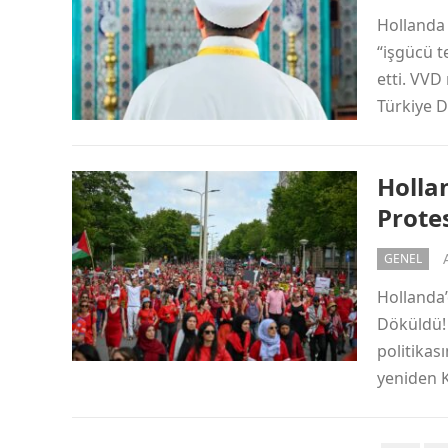
Hollanda
“işgücü t
etti. VVD
Türkiye D
Hollan
Prote
GENEL
Hollanda’d
Döküldü! 
politikas
yeniden K