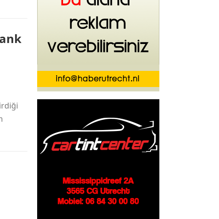
bank
rdiği
m