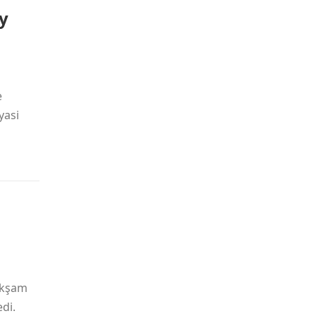
y
e
yasi
akşam
di.