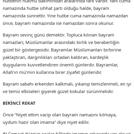
hutbenin hükmü bakımından aralarında fark vardır. Yani cuma
namazında hutbe sıhhat şartı olduğu halde, bayram
namazında sünnettir. Yine hutbe cuma namazında namazdan
önce, bayram namazında ise namazdan sonra okunur.
Bayram sevinç günü demektir. Topluca kılınan bayram
namazları; Müslümanlar arasındaki birlik ve beraberliğin
güzel bir göstergesidir. Bayramlar Müslümanları birbirine
yaklaştıran, dargınlıkları ortadan kaldıran, kardeşlik
duygularını kuvvetlendiren önemli günlerdir. Bayramlar,
Allah’ın mü’min kullarına birer ziyafet günleridir.
Bayram sabahı erkenden kalkmalı, yıkanıp temizlenmeli, en iyi
ve temiz elbiseleri giyerek güzel kokular sürünmelidir.
BİRİNCİ REKAT
Önce “Niyet ettim vacip olan bayram namazını kılmaya,
uydum hazır olan imama” diye niyet edilir.
1)
Cemaat düzgün sıralar hâlinde imamın arkasında yer alır ve