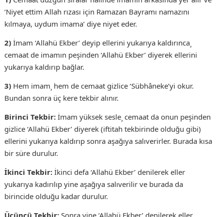
‘Niyet ettim Allah rızası için Ramazan Bayramı namazını
kılmaya, uydum imama’ diye niyet eder.
2)
İmam ‘Allahü Ekber’ deyip ellerini yukarıya kaldırınca¸
cemaat de imamın peşinden ‘Allahü Ekber’ diyerek ellerini
yukarıya kaldırıp bağlar.
3)
Hem imam¸ hem de cemaat gizlice ‘Sübhâneke’yi okur.
Bundan sonra üç kere tekbir alınır.
Birinci Tekbir:
İmam yüksek sesle¸ cemaat da onun peşinden
gizlice ‘Allahü Ekber’ diyerek (iftitah tekbirinde olduğu gibi)
ellerini yukarıya kaldırıp sonra aşağıya salıverirler. Burada kısa
bir süre durulur.
İkinci Tekbir:
İkinci defa ‘Allahü Ekber’ denilerek eller
yukarıya kadırılıp yine aşağıya salıverilir ve burada da
birincide olduğu kadar durulur.
Üçüncü Tekbir:
Sonra yine ‘Allahü Ekber’ denilerek eller