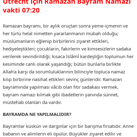
Utrecht için Ramazan Bayram Namazı
vakti 07:20
Ramazan bayramı, bir aylık oruçtan sonra yeme-içmenin ve
her türlü helal nimetten yararlanmanın mübah olduğu;
müslümanların eğlenip birbirlerini ziyaret ettikleri,
hediyeleştikleri; çocuklarin, fakirlerin ve kimsesizlerin sadaka
verilerek sevindirildiği; kısaca İslâmî kardeşliğin toplumun her
kesiminde canlı olarak yaşandığı; bütün bunlarla birlikte
Allah’a karşı da sorumluluklarının bilinciyle topluca namaz
kılıp birbirine nasihat ettikleri sevinç günleridir. Ramazan
bayramında yapılması vâcib olan fıtır sadakası vermek,
bayram namazı kılmak gibi ibadetlerin yanında sünnet,
müstehab olanları da vardır.
BAYRAMDA NE YAPILMALIDIR?
Bayramlar küskün ve dargınlar için bir barışma fırsatıdır. Anne
babanın ve alimlerin eli öpülür. Büyükler ziyaret edilir ve