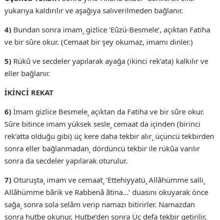
yukarıya kaldırılır ve aşağıya salıverilmeden bağlanır.
4)
Bundan sonra imam¸ gizlice ‘Eûzü-Besmele’, açıktan Fatiha
ve bir sûre okur. (Cemaat bir şey okumaz, imamı dinler.)
5)
Rükû ve secdeler yapılarak ayağa (ikinci rek’ata) kalkılır ve
eller bağlanır.
İKİNCİ REKAT
6)
İmam gizlice Besmele¸ açıktan da Fatiha ve bir sûre okur.
Sûre bitince imam yüksek sesle¸ cemaat da içinden (birinci
rek’atta olduğu gibi) üç kere daha tekbir alır¸ üçüncü tekbirden
sonra eller bağlanmadan¸ dördüncü tekbir ile rükûa varılır
sonra da secdeler yapılarak oturulur.
7)
Oturuşta¸ imam ve cemaat¸ ‘Ettehiyyatü¸ Allâhümme salli¸
Allâhümme bârik ve Rabbenâ âtina…’ duasını okuyarak önce
sağa¸ sonra sola selâm verip namazı bitirirler. Namazdan
sonra hutbe okunur, Hutbe’den sonra Üç defa tekbir getirilir,