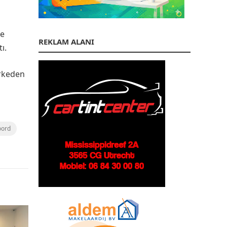
ce
REKLAM ALANI
ı.
arkeden
ord