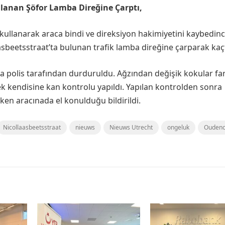
lanan Şöfor Lamba Direğine Çarptı,
kullanarak araca bindi ve direksiyon hakimiyetini kaybedin
asbeetsstraat’ta bulunan trafik lamba direğine çarparak kaçt
a polis tarafından durduruldu. Ağzından değişik kokular f
k kendisine kan kontrolu yapıldı. Yapılan kontrolden sonra
ken aracınada el konulduğu bildirildi.
Nicollaasbeetsstraat
nieuws
Nieuws Utrecht
ongeluk
Oudeno