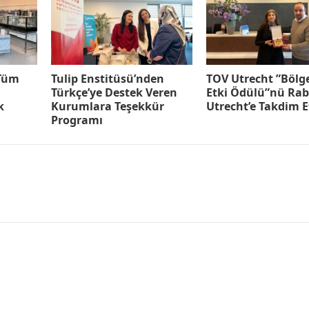
 Tüm
Tulip Enstitüsü’nden
TOV Utrecht ”Bölg
Türkçe’ye Destek Veren
Etki Ödülü”nü Ra
k
Kurumlara Teşekkür
Utrecht’e Takdim E
Programı