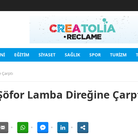
INI
EĞITIM
SIYASET
SAĞLIK
SPOR
TURIZM
 Çarptı
Şöfor Lamba Direğine Çarp