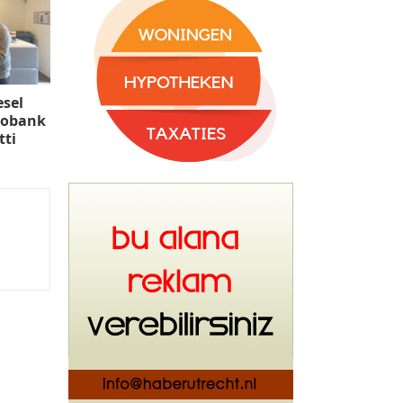
esel
bobank
tti