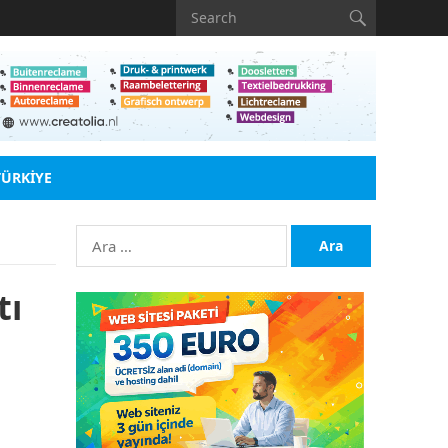
TÜRKIYE
Arama:
tı