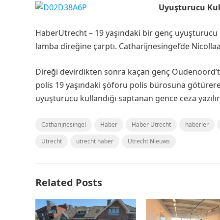
Uyuşturucu Kul
HaberUtrecht – 19 yaşındaki bir genç uyuşturucu 
lamba direğine çarptı. Catharijnesingel’de Nicolla
Direği devirdikten sonra kaçan genç Oudenoord’t
polis 19 yaşındaki şöforu polis bürosuna götürere
uyuşturucu kullandığı saptanan gence ceza yazılır
Catharijnesingel
Haber
Haber Utrecht
haberler
Utrecht
utrecht haber
Utrecht Nieuws
Related Posts