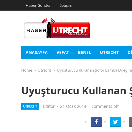
Haber Gönder
İletişim
ANASAYFA
VEFAT
GENEL
UTRECHT
D
Home
Utrecht
Uyuşturucu Kullanan Şöfor Lamba Direğine
Uyuşturucu Kullanan 
Editor
·
21 Ocak 2014
·
comments off
UTRECHT