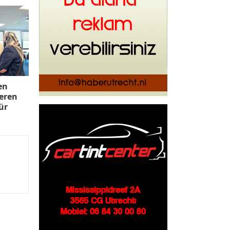
en
Veren
ür