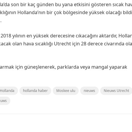
a’da son bir kaç günden bu yana etkisini gösteren sıcak ha
ığının Hollanda’nın bir çok bölgesinde yüksek olacağı bildi
.
2018 yılının en yüksek derecesine cıkacağını aktardır, Holla
acak olan hava sıcaklığı Utrecht için 28 derece civarında ol
armak için güneşlenerek, parklarda veya mangal yaparak
Hollanda
hollanda haber
Moskee ulu
nieuws
Nieuws Utrecht
euws