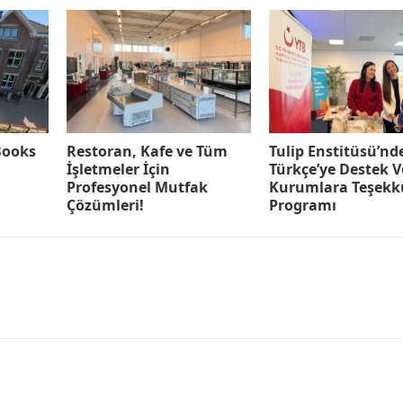
Books
Restoran, Kafe ve Tüm
Tulip Enstitüsü’nd
İşletmeler İçin
Türkçe’ye Destek 
Profesyonel Mutfak
Kurumlara Teşekk
Çözümleri!
Programı