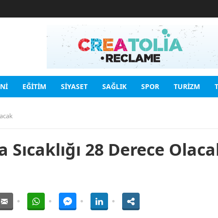
INI
EĞITIM
SIYASET
SAĞLIK
SPOR
TURIZM
lacak
 Sıcaklığı 28 Derece Olaca