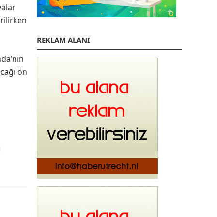
valar
rilirken
REKLAM ALANI
nda’nın
acağı ön