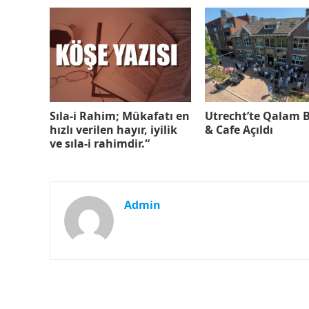
Sıla-i Rahim; Mükafatı en
Utrecht’te Qalam 
hızlı verilen hayır, iyilik
& Cafe Açıldı
ve sıla-i rahimdir.“
Admin