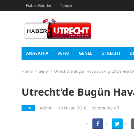
Haber Gönder
İletişim
ANASAYFA
VEFAT
GENEL
UTRECHT
D
Home
Genel
Utrecht’de Bugün Hava Sıcaklığı 28 Derece O
Utrecht’de Bugün Hava
Admin
·
19 Nisan 2018
·
comments off
GENEL