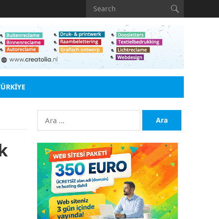
TÜRKIYE
Arama:
k