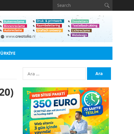
TÜRKIYE
Arama:
20)