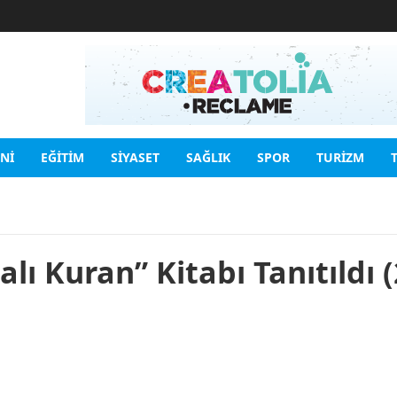
INI
EĞITIM
SIYASET
SAĞLIK
SPOR
TURIZM
lı Kuran” Kitabı Tanıtıldı (