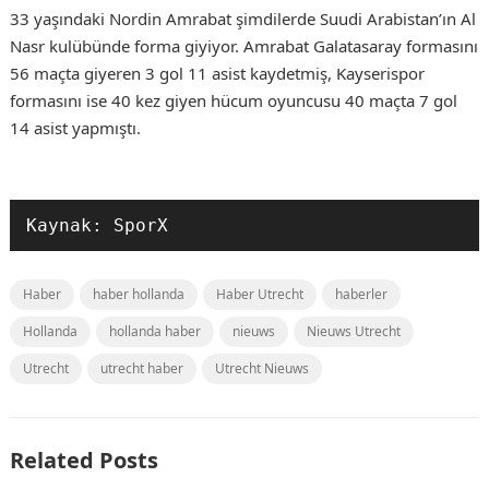
33 yaşındaki Nordin Amrabat şimdilerde Suudi Arabistan’ın Al
Nasr kulübünde forma giyiyor. Amrabat Galatasaray formasını
56 maçta giyeren 3 gol 11 asist kaydetmiş, Kayserispor
formasını ise 40 kez giyen hücum oyuncusu 40 maçta 7 gol
14 asist yapmıştı.
Kaynak: SporX
Haber
haber hollanda
Haber Utrecht
haberler
Hollanda
hollanda haber
nieuws
Nieuws Utrecht
Utrecht
utrecht haber
Utrecht Nieuws
Related Posts