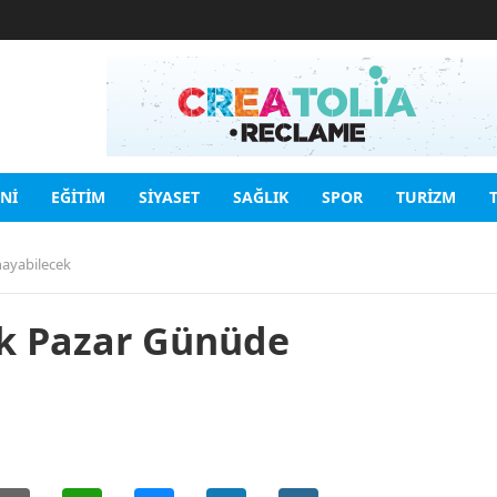
INI
EĞITIM
SIYASET
SAĞLIK
SPOR
TURIZM
nayabilecek
ık Pazar Günüde