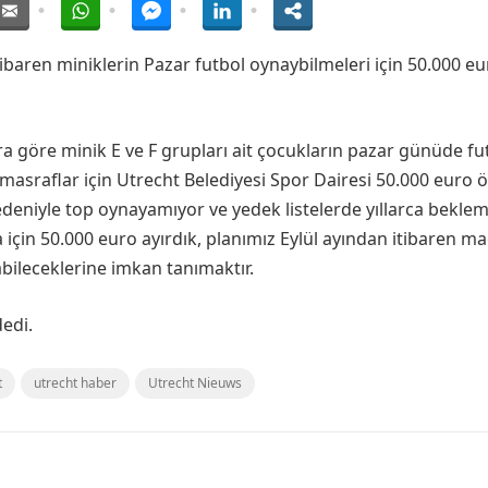
tibaren miniklerin Pazar futbol oynaybilmeleri için 50.000 e
ra göre minik E ve F grupları ait çocukların pazar günüde fu
masraflar için Utrecht Belediyesi Spor Dairesi 50.000 euro
edeniyle top oynayamıyor ve yedek listelerde yıllarca bekle
çin 50.000 euro ayırdık, planımız Eylül ayından itibaren ma
bileceklerine imkan tanımaktır.
dedi.
t
utrecht haber
Utrecht Nieuws