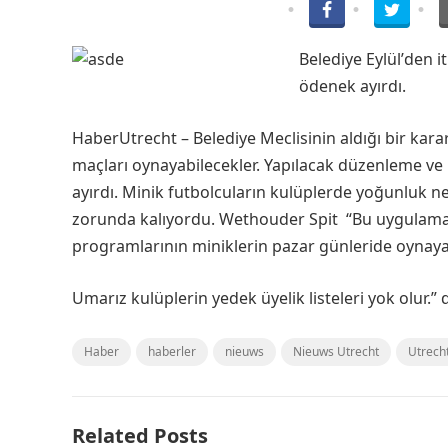
Belediye Eylül’
den i
ödenek ayırdı.
HaberUtrecht – Belediye Meclisinin aldığı bir kara
maçları oynayabilecekler. Yapılacak düzenleme ve 
ayırdı. Minik futbolcuların kulüplerde yoğunluk n
zorunda kalıyordu. Wethouder Spit “Bu uygulama i
programlarının miniklerin pazar günleride oynaya
Umarız kulüplerin yedek üyelik listeleri yok olur.” 
Haber
haberler
nieuws
Nieuws Utrecht
Utrech
Related Posts