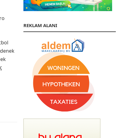
uro
REKLAM ALANI
tbol
 ödenek
mek
ç