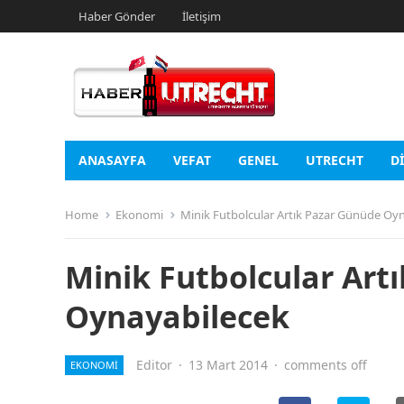
Haber Gönder
İletişim
ANASAYFA
VEFAT
GENEL
UTRECHT
D
Home
Ekonomi
Minik Futbolcular Artık Pazar Günüde Oy
Minik Futbolcular Art
Oynayabilecek
Editor
·
13 Mart 2014
·
comments off
EKONOMI