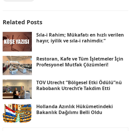
Related Posts
Sıla-i Rahim; Mükafatı en hızlı verilen
hayır, iyilik ve sıla-i rahimdir.“
Restoran, Kafe ve Tüm İşletmeler İçin
Profesyonel Mutfak Çözümleri!
TOV Utrecht ”Bölgesel Etki Ödülü”nü
Rabobank Utrecht’e Takdim Etti
Hollanda Azınlık Hükümetindeki
Bakanlık Dağılımı Belli Oldu