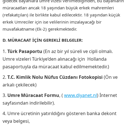
gidecek bayanlara umre vizesi verilmediğinden, bu bayanların
müracaatları ancak 18 yaşından büyük erkek mahremleri
(refakatçıları) ile birlikte kabul edilecektir. 18 yaşından küçük
erkek Umreciler için ise velilerinin imzalayacağı bir
muvafakatname (Ek-2) gerekmektedir.
D. MÜRACAAT İÇİN GEREKLİ BELGELER:
Türk Pasaportu
(En az bir yıl süreli ve cipli olmalı.
Umre vizeleri Türkiye’den alınacağı için Hollanda
pasaportuyla da müracaat kabul edilmemektedir.)
T.C. Kimlik Nolu Nüfus Cüzdanı Fotokopisi
(Ön ve
arkalı çekilecek)
Umre Müracaat Formu
, (
www.diyanet.nl
) İnternet
sayfasından indirilebilir).
Umre ücretinin yatırıldığını gösteren banka dekont
veya belgesi,