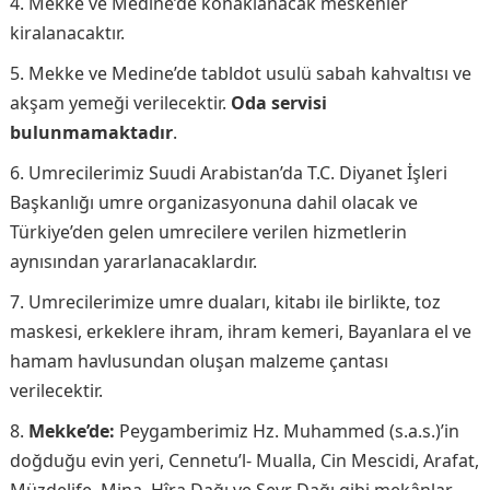
Mekke ve Medine’de konaklanacak meskenler
kiralanacaktır.
Mekke ve Medine’de tabldot usulü sabah kahvaltısı ve
akşam yemeği verilecektir.
Oda servisi
bulunmamaktadır
.
Umrecilerimiz Suudi Arabistan’da T.C. Diyanet İşleri
Başkanlığı umre organizasyonuna dahil olacak ve
Türkiye’den gelen umrecilere verilen hizmetlerin
aynısından yararlanacaklardır.
Umrecilerimize umre duaları, kitabı ile birlikte, toz
maskesi, erkeklere ihram, ihram kemeri, Bayanlara el ve
hamam havlusundan oluşan malzeme çantası
verilecektir.
Mekke’de:
Peygamberimiz Hz. Muhammed (s.a.s.)’in
doğduğu evin yeri, Cennetu’l- Mualla, Cin Mescidi, Arafat,