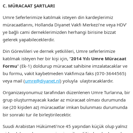
C. MÜRACAAT ŞARTLARI
Umre Seferlerimize katılmak isteyen din kardeşlerimiz
müracaatlarını, Hollanda Diyanet Vakfı Merkezi’ne veya HDV’
ye bağlı cami derneklerimizden herhangi birisine bizzat
gelerek yapabileceklerdir.
Din Görevlileri ve dernek yetkilileri, Umre seferlerimize
katılmak isteyen her bir kişi için, “
2014 Yılı Umre Müracaat
Formu
” (Ek-1) doldurup müracaat sahibine imzalatacaklar ve
bu formu, vakit kaybetmeden Vakfımıza faks (070-3644565)
veya mail (
umre@diyanet.nl
) yoluyla ulaştıracaklardır.
Organizasyonumuz tarafından düzenlenen Umre Turlarına, bir
grup oluşturmayacak kadar az müracaat olması durumunda
ise (20 kişiden az) müracaatlar imkan bulunması durumunda
bir sonraki tur ile birleştirilecektir.
Suudi Arabistan Hükümeti’nce 45 yaşından küçük olup yalnız