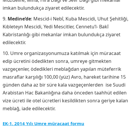
Müzdelife, Mina, Hîra Dağı ve Sevr Dağı gibi mekânlar
imkan bulundukça ziyaret edilecektir.
Medine’de
: Mescid-i Nebî, Kuba Mescidi, Uhut Şehitliği,
Kıbleteyn Mescidi, Yedi Mescitler, Cennetu’l- Bakî
Kabristanlığı gibi mekanlar imkan bulundukça ziyaret
edilecektir.
Umre organizasyonumuza katılmak için müracaat
edip ücretini ödedikten sonra, umreye gitmekten
vazgeçenler, ödedikleri meblağdan yapılan müteferrik
masraflar karşılığı 100,00 (yüz) Avro, hareket tarihine 15
günden daha az bir süre kala vazgeçenlerden ise Suudi
Arabistan Hac Bakanlığına daha önceden taahhüt edilen
vize ücreti ile otel ücretleri kesildikten sonra geriye kalan
meblağ, iade edilecektir.
EK-1. 2014 Yılı Umre müracaat formu