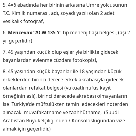
4×6 ebadında her birinin arkasına Umre yolcusunun
T.C. Kimlik numarası, adı, soyadı yazılı olan 2 adet
vesikalık fotoğraf,
Mencevax “ACW 135 Y
” tip menenjit aşı belgesi, (aşı 2
yıl geçerlidir)
45 yaşından küçük olup eşleriyle birlikte gidecek
bayanlardan evlenme cüzdanı fotokopisi,
45 yaşından küçük bayanlar ile 18 yaşından küçük
erkeklerden birinci derece erkek akrabasıyla gidecek
olanlardan refakat belgesi (vukuatlı nüfus kayıt
örneğinin aslı), birinci derecede akrabası olmayanların
ise Türkiye’de müftülükten temin edecekleri noterden
alınacak muvafakatname ve taahhütname, (Suudi
Arabistan Büyükelçiliği’nden / Konsolosluğundan vize
almak için geçerlidir.)