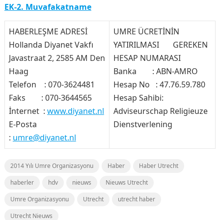
EK-2. Muvafakatname
HABERLEŞME ADRESİ
UMRE ÜCRETİNİN
Hollanda Diyanet Vakfı
YATIRILMASI GEREKEN
Javastraat 2, 2585 AM Den
HESAP NUMARASI
Haag
Banka : ABN-AMRO
Telefon : 070-3624481
Hesap No : 47.76.59.780
Faks : 070-3644565
Hesap Sahibi:
İnternet :
www.diyanet.nl
Adviseurschap Religieuze
E-Posta
Dienstverlening
:
umre@diyanet.nl
2014 Yılı Umre Organizasyonu
Haber
Haber Utrecht
haberler
hdv
nieuws
Nieuws Utrecht
Umre Organizasyonu
Utrecht
utrecht haber
Utrecht Nieuws