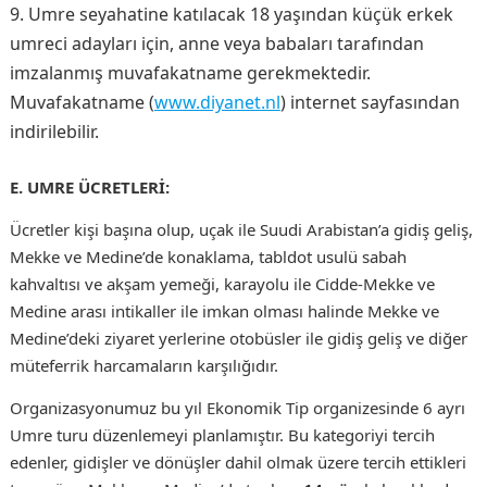
Umre seyahatine katılacak 18 yaşından küçük erkek
umreci adayları için, anne veya babaları tarafından
imzalanmış muvafakatname gerekmektedir.
Muvafakatname (
www.diyanet.nl
) internet sayfasından
indirilebilir.
E. UMRE ÜCRETLERİ:
Ücretler kişi başına olup, uçak ile Suudi Arabistan’a gidiş geliş,
Mekke ve Medine’de konaklama, tabldot usulü sabah
kahvaltısı ve akşam yemeği, karayolu ile Cidde-Mekke ve
Medine arası intikaller ile imkan olması halinde Mekke ve
Medine’deki ziyaret yerlerine otobüsler ile gidiş geliş ve diğer
müteferrik harcamaların karşılığıdır.
Organizasyonumuz bu yıl Ekonomik Tip organizesinde 6 ayrı
Umre turu düzenlemeyi planlamıştır. Bu kategoriyi tercih
edenler, gidişler ve dönüşler dahil olmak üzere tercih ettikleri