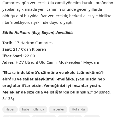
Cumartesi gün verilecek, Ulu camii yönetim kurulu tarafından
yapılan açıklamada yeni caminin önünde gecen yıllarda
olduğu gibi bu yılda iftar verilecektir, herkesi ailesiyle birlikte
iftar’a bekliyoruz şeklinde duyuru yaptı.
Bütün Halkımız (Bay, Bayan) davetlidir.
Tarih
: 17 Haziran Cumartesi
Saat
: 21.10’dan İtibaren
İftar Saati:
22.00
Adres
: HDV Utrecht Ulu Camii ‘Moskeeplein’ Meydanı
“
Eftara indekümü’s-sâimûne ve ekele taâmekümü’l-
ebrâru ve sallet aleykümü’l-melâike. (Yanınızda hep
oruçlular iftar etsin. Yemeğinizi iyi insanlar yesin.
Melekler de size dua ve istiğfarda bulunsun.)
” (Müsned,
3:138)
Haber
haber hollanda
haberler
Hollanda