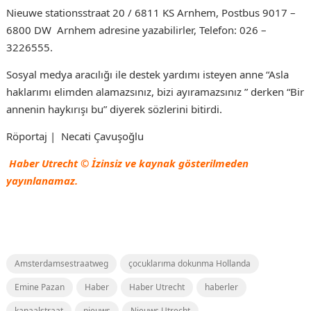
Nieuwe stationsstraat 20 / 6811 KS Arnhem, Postbus 9017 –
6800 DW Arnhem adresine yazabilirler, Telefon: 026 –
3226555.
Sosyal medya aracılığı ile destek yardımı isteyen anne “Asla
haklarımı elimden alamazsınız, bizi ayıramazsınız ” derken “Bir
annenin haykırışı bu” diyerek sözlerini bitirdi.
Röportaj | Necati Çavuşoğlu
Haber Utrecht © İzinsiz ve kaynak gösterilmeden
yayınlanamaz.
Amsterdamsestraatweg
çocuklarıma dokunma Hollanda
Emine Pazan
Haber
Haber Utrecht
haberler
kanaalstraat
nieuws
Nieuws Utrecht