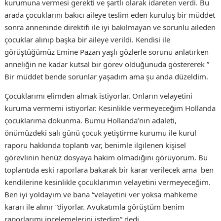
kurumuna vermesi gerekti ve şartlı olarak idareten verdi. Bu
arada çocuklarını bakıcı aileye teslim eden kuruluş bir müddet
sonra anneninde direktifi ile iyi bakılmayan ve sorunlu aileden
çocuklar alınıp başka bir aileye verildi. Kendisi ile
görüştüğümüz Emine Pazan yaşlı gözlerle sorunu anlatırken
anneliğin ne kadar kutsal bir görev olduğunuda göstererek ”
Bir müddet bende sorunlar yaşadım ama şu anda düzeldim.
Çocuklarımı elimden almak istiyorlar. Onların velayetini
kuruma vermemi istiyorlar. Kesinlikle vermeyeceğim Hollanda
çocuklarıma dokunma. Bumu Hollanda’nın adaleti,
önümüzdeki salı günü çocuk yetiştirme kurumu ile kurul
raporu hakkında toplantı var, benimle ilgilenen kişisel
görevlinin henüz dosyaya hakim olmadığını görüyorum. Bu
toplantıda eski raporlara bakarak bir karar verilecek ama ben
kendilerine kesinlikle çocuklarımın velayetini vermeyeceğim.
Ben iyi yoldayım ve bana “velayetini ver yoksa mahkeme
kararı ile alınır “diyorlar. Avukatımla görüştüm benim
raporlarımı incelemelerini istedim” dedi.