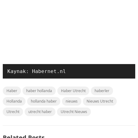
Kaynak: Habernet.nl
Haber
haber hollanda
Haber Utrecht
haberler
Hollanda
hollanda haber
nieuws
Nieuws Utrecht
Utrecht
utrecht haber
Utrecht Nieuws
Related Posts