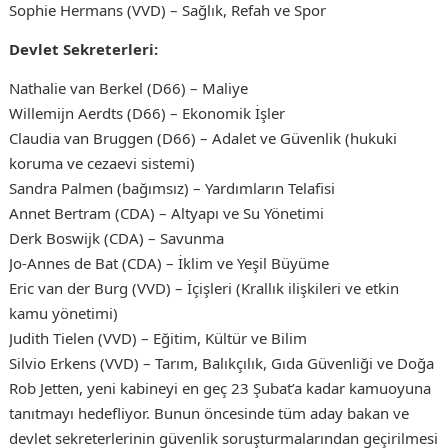
Sophie Hermans (VVD) – Sağlık, Refah ve Spor
Devlet Sekreterleri:
Nathalie van Berkel (D66) – Maliye
Willemijn Aerdts (D66) – Ekonomik İşler
Claudia van Bruggen (D66) – Adalet ve Güvenlik (hukuki
koruma ve cezaevi sistemi)
Sandra Palmen (bağımsız) – Yardımların Telafisi
Annet Bertram (CDA) – Altyapı ve Su Yönetimi
Derk Boswijk (CDA) – Savunma
Jo-Annes de Bat (CDA) – İklim ve Yeşil Büyüme
Eric van der Burg (VVD) – İçişleri (Krallık ilişkileri ve etkin
kamu yönetimi)
Judith Tielen (VVD) – Eğitim, Kültür ve Bilim
Silvio Erkens (VVD) – Tarım, Balıkçılık, Gıda Güvenliği ve Doğa
Rob Jetten, yeni kabineyi en geç 23 Şubat’a kadar kamuoyuna
tanıtmayı hedefliyor. Bunun öncesinde tüm aday bakan ve
devlet sekreterlerinin güvenlik soruşturmalarından geçirilmesi