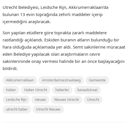
Utrecht Belediyesi, Leidsche Rijn, Akkrumerraklaan’da
bulunan 13 evin toprağında zehirli maddeler içerip
içermediğini araştıracak.
Son yapılan etüdlere göre toprakta zararlı maddelere
rastlandığı açıklandı. Eskiden buranın atların bulunduğu bir
hara olduğuda açıklamada yer aldı. Semt sakinlerine müracaat
eden Belediye yapılacak olan araştırmaların cevre
sakinlerininde onay vermesi halinde bir an önce başlayacağını
bildirdi.
Akkrumerraklaan
Amsterdamsestraatweg
Gemeente
Haber
Haber Utrecht
haberler
kanaalstraat
Leidsche Rijn
nieuws
Nieuws Utrecht
Utrecht
utrecht haber
Utrecht Nieuws