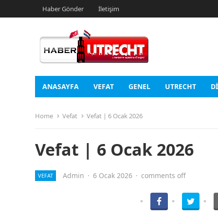
Haber Gönder
İletişim
ANASAYFA
VEFAT
GENEL
UTRECHT
D
Home
Vefat
Vefat | 6 Ocak 2026
Vefat | 6 Ocak 2026
Admin
·
6 Ocak 2026
·
comments off
VEFAT