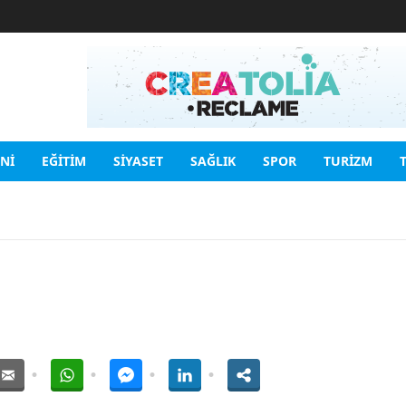
INI
EĞITIM
SIYASET
SAĞLIK
SPOR
TURIZM