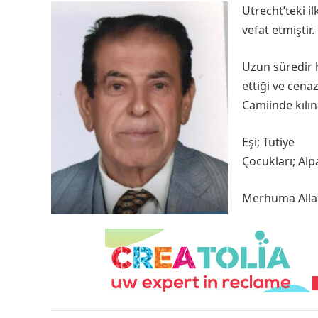
Utrecht’teki i
vefat etmiştir.
Uzun süredir 
ettiği ve cen
Camiinde kılına
Eşi; Tutiye
Çocukları; Alpa
Merhuma Allah’