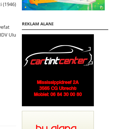
i (1946)
REKLAM ALANI
vefat
 HDV Ulu