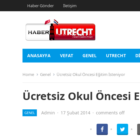
Haber Gönder
İletişim
ANASAYFA
VEFAT
GENEL
UTRECHT
D
Home
Genel
Ücretsiz Okul Öncesi Eğitim İsteniyor
Ücretsiz Okul Öncesi E
Admin
·
17 Şubat 2014
·
comments off
GENEL