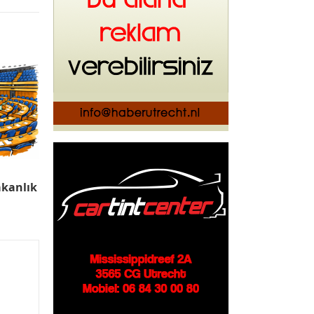
kanlık
u