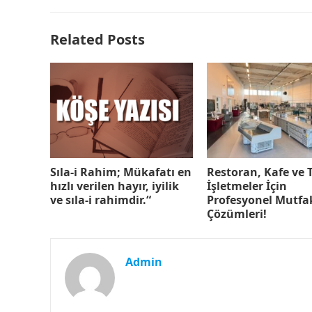
Related Posts
Sıla-i Rahim; Mükafatı en
Restoran, Kafe ve
hızlı verilen hayır, iyilik
İşletmeler İçin
ve sıla-i rahimdir.“
Profesyonel Mutfa
Çözümleri!
Admin