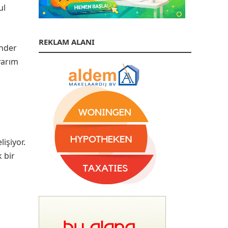
ul
REKLAM ALANI
ander
yarım
işiyor.
 bir