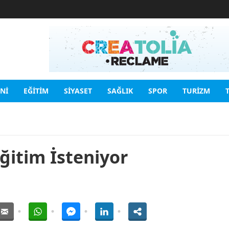
INI
EĞITIM
SIYASET
SAĞLIK
SPOR
TURIZM
ğitim İsteniyor