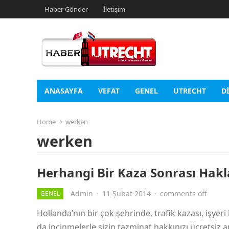
Haber Gönder
İletişim
ANASAYFA
VEFAT
GENEL
UTRECHT
D
Home
werken
werken
Herhangi Bir Kaza Sonrası Hakla
Admin
·
11 Şubat 2014
·
comments off
GENEL
Hollanda’nın bir çok şehrinde, trafik kazası, işye
da incinmelerle sizin tazminat hakkınızı ücretsi