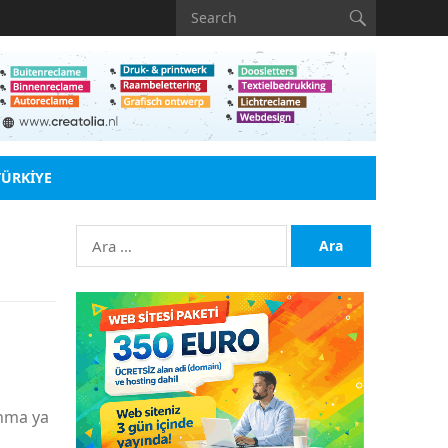
TÜRKIYE
Arama:
anma ya