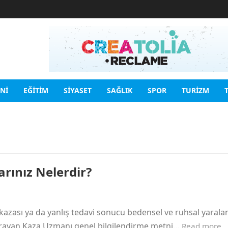
INI
EĞITIM
SIYASET
SAĞLIK
SPOR
TURIZM
rınız Nelerdir?
ri kazası ya da yanlış tedavi sonucu bedensel ve ruhsal yaral
z arayan Kaza Uzmanı genel bilgilendirme metni…
Read more