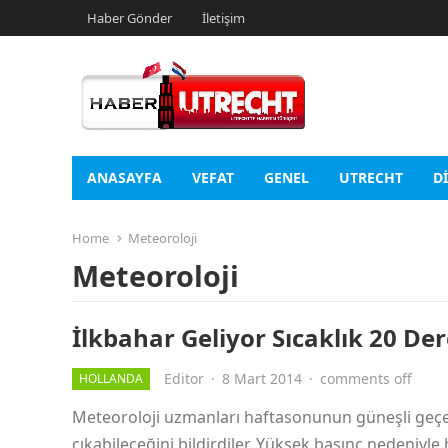
Haber Gönder
İletişim
ANASAYFA
VEFAT
GENEL
UTRECHT
D
Home
Meteoroloji
Meteoroloji
İlkbahar Geliyor Sıcaklık 20 De
Editor
·
8 Mart 2014
·
comments off
HOLLANDA
Meteoroloji uzmanları haftasonunun güneşli geçec
çıkabileceğini bildirdiler. Yüksek basınç nedeniyl