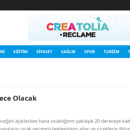
INI
EĞITIM
SIYASET
SAĞLIK
SPOR
TURIZM
rece Olacak
eğini açıklarken hava sıcaklığının yaklaşık 20 dereceye ka
e havaların sıcak geçmesi beklenirken ağaç ve çiçeklerin ilkb