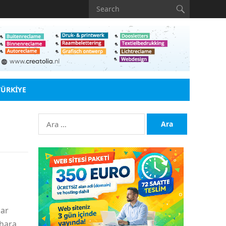
TÜRKIYE
Arama:
dar
ahara