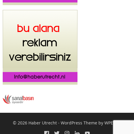
© 2026
Haber Utrecht
-
WordPress Theme
by
WPEnjoy