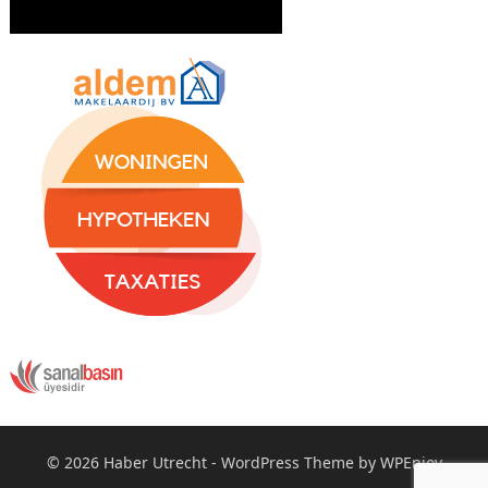
© 2026
Haber Utrecht
-
WordPress Theme
by
WPEnjoy