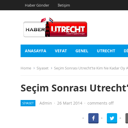
Haber Gönder
İletişim
ANASAYFA
VEFAT
GENEL
UTRECHT
D
Home
Siyaset
Seçim Sonrası Utrecht’te Kim Ne Kadar Oy A
Seçim Sonrası Utrecht
Admin
·
26 Mart 2014
·
comments off
SIYASET