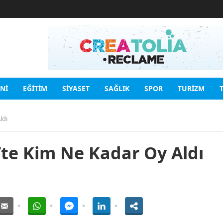
INI
EĞITIM
SIYASET
SAĞLIK
SPOR
TURIZM
ldı
’te Kim Ne Kadar Oy Aldı