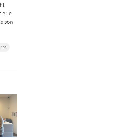
ht
lerle
 ve son
cht