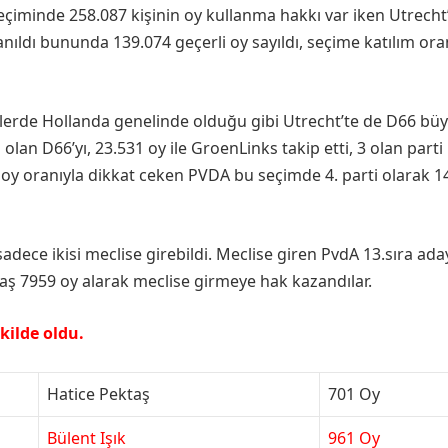
eçiminde 258.087 kişinin oy kullanma hakkı var iken Utrecht
anıldı bununda 139.074 geçerli oy sayıldı, seçime katılım ora
imlerde Hollanda genelinde olduğu gibi Utrecht’te de D66 bü
i olan D66’yı, 23.531 oy ile GroenLinks takip etti, 3 olan parti
 oy oranıyla dikkat ceken PVDA bu seçimde 4. parti olarak 1
dece ikisi meclise girebildi. Meclise giren PvdA 13.sıra ada
Baş 7959 oy alarak meclise girmeye hak kazandılar.
kilde oldu.
Hatice Pektaş
701 Oy
Bülent Işık
961 Oy