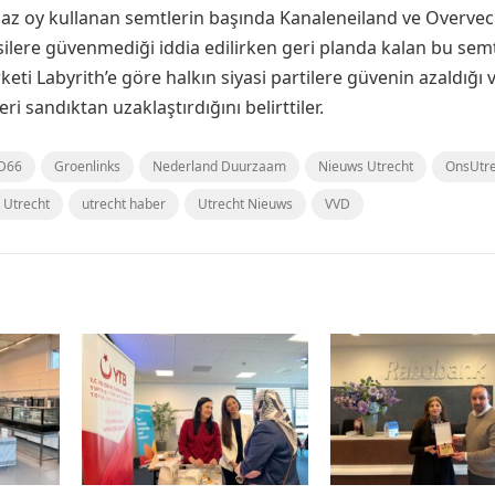
n az oy kullanan semtlerin başında Kanaleneiland ve Overvec
silere güvenmediği iddia edilirken geri planda kalan bu semt
şirketi Labyrith’e göre halkın siyasi partilere güvenin azaldığı
i sandıktan uzaklaştırdığını belirttiler.
D66
Groenlinks
Nederland Duurzaam
Nieuws Utrecht
OnsUtre
Utrecht
utrecht haber
Utrecht Nieuws
VVD