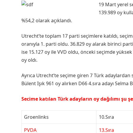
19 Mart yerel s
139.989 oy kull
%54,2 olarak açıklandı.
Utrecht’te toplam 17 parti seçimlere katıldı, seç
oranıyla 1. parti oldu. 36.829 oy alarak birinci part
ise 15.127 oy ile VVD oldu, önceki seçimde yüksek
oy oldı.
Ayrıca Utrecht’te seçime giren 7 Türk adaylardan sa
Bülent Işık 961 oy alırken D66 4.sıra adayı Selma 
Secime katılan Türk adayların oy dağılımı şu şe
Groenlinks
10.Sıra
PVDA
13.Sıra