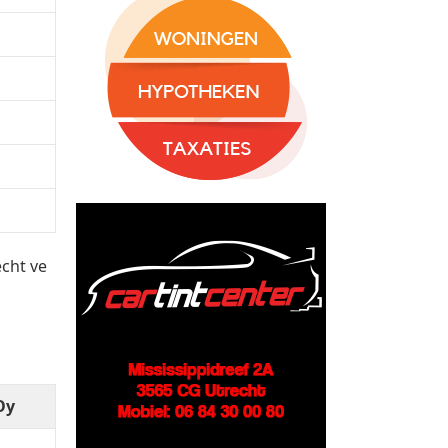
echt ve
Oy