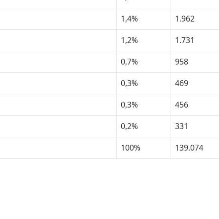
1,4%
1.962
1,2%
1.731
0,7%
958
0,3%
469
0,3%
456
0,2%
331
100%
139.074