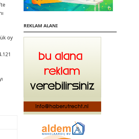
’te
nı
REKLAM ALANI
yük oy
4.121
yı