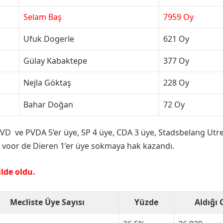
Selam Baş
7959 Oy
Ufuk Dogerle
621 Oy
Gülay Kabaktepe
377 Oy
Nejla Göktaş
228 Oy
Bahar Doğan
72 Oy
VVD ve PVDA 5’er üye, SP 4 üye, CDA 3 üye, Stadsbelang Utr
ij voor de Dieren 1’er üye sokmaya hak kazandı.
ilde oldu.
Mecliste Üye Sayısı
Yüzde
Aldığı 