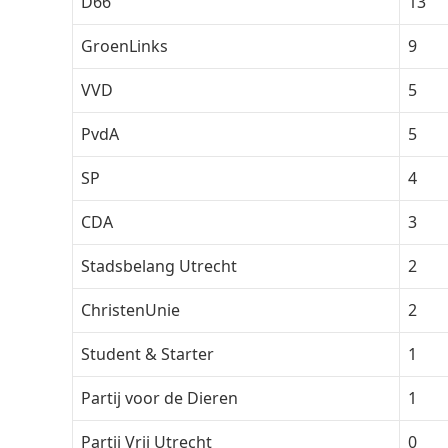
D66
13
GroenLinks
9
VVD
5
PvdA
5
SP
4
CDA
3
Stadsbelang Utrecht
2
ChristenUnie
2
Student & Starter
1
Partij voor de Dieren
1
Partij Vrij Utrecht
0