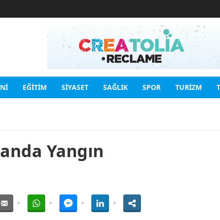
INI
EĞITIM
SIYASET
SAĞLIK
SPOR
TURIZM
kanda Yangın