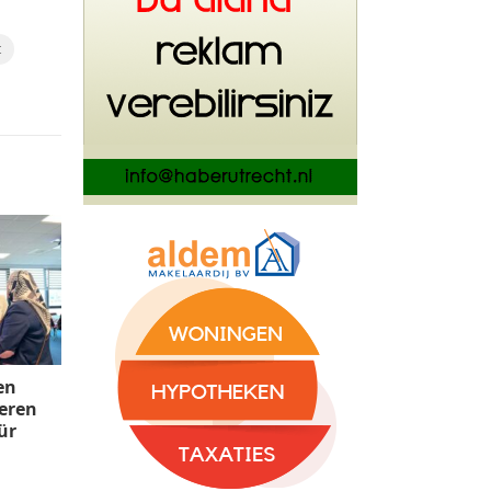
t
en
Veren
ür