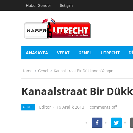
Haber Gönder
İletişim
ANASAYFA
VEFAT
GENEL
UTRECHT
D
Home
Genel
Kanaalstraat Bir Dükkanda Yangın
Kanaalstraat Bir Dük
Editor
·
16 Aralık 2013
·
comments off
GENEL