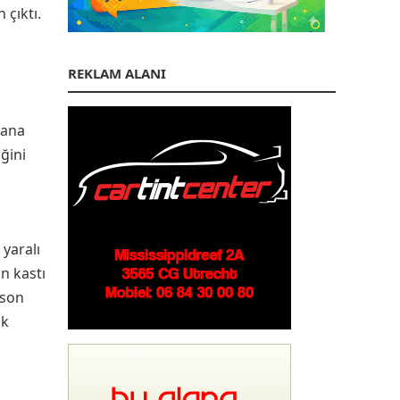
çıktı.
REKLAM ALANI
dana
ğini
 yaralı
n kastı
 son
ak