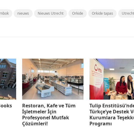
mbok
nieuws
Nieuws Utrecht
Orkide
Orkide tapas
Utrech
Books
Restoran, Kafe ve Tüm
Tulip Enstitüsü’nd
İşletmeler İçin
Türkçe’ye Destek 
Profesyonel Mutfak
Kurumlara Teşekk
Çözümleri!
Programı