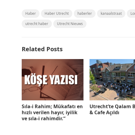
Haber
Haber Utrecht
haberler
kanaalstraat
Lo
utrecht haber
Utrecht Nieuws
Related Posts
Sıla-i Rahim; Mükafatı en
Utrecht’te Qalam 
hızlı verilen hayır, iyilik
& Cafe Açıldı
ve sıla-i rahimdir.“