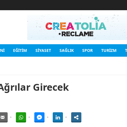
INI
EĞITIM
SIYASET
SAĞLIK
SPOR
TURIZM
ğrılar Girecek