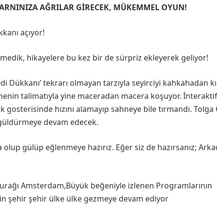
ARNINIZA AĞRILAR GİRECEK, MÜKEMMEL OYUN!
kkanı açıyor!
medik, hikayelere bu kez bir de sürpriz ekleyerek geliyor!
di Dükkanı’ tekrarı olmayan tarzıyla seyirciyi kahkahadan 
enin talimatıyla yine maceradan macera koşuyor. İnteraktif
lk gosterisinde hızını alamayıp sahneye bile tırmandı. Tolga 
 güldürmeye devam edecek.
a olup gülüp eğlenmeye hazırız. Eğer siz de hazırsanız; Ark
 durağı Amsterdam,Büyük beğeniyle izlenen Programlarının
çin şehir şehir ülke ülke gezmeye devam ediyor