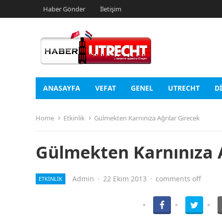
Haber Gönder
İletişim
ANASAYFA
VEFAT
GENEL
UTRECHT
D
Home
Etkinlik
Gülmekten Karnınıza Ağrılar Girecek
Gülmekten Karnınıza A
Admin
·
22 Ekim 2013
·
comments off
ETKINLIK