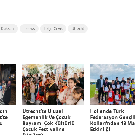
 Dükkanı
nieuws
Tolga Çevik
Utrecht
dın
Utrecht’te Ulusal
Hollanda Türk
t’te
Egemenlik Ve Çocuk
Federasyon Gençli
tu
Bayramı Çok Kültürlü
Kolları’ndan 19 Ma
Çocuk Festivaline
Etkinliği