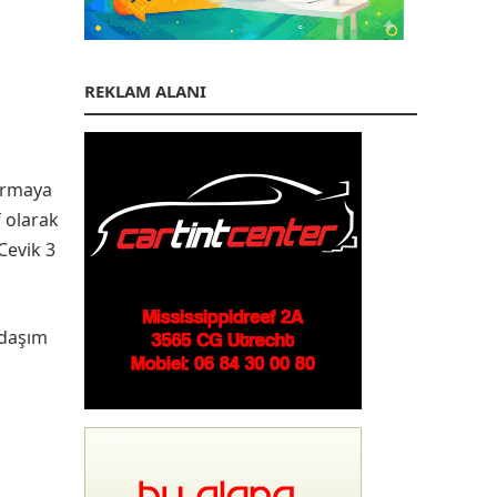
REKLAM ALANI
kırmaya
 olarak
Cevik 3
adaşım