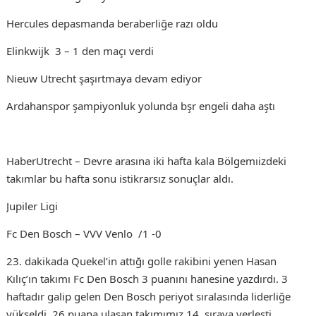
Hercules depasmanda beraberliğe razı oldu
Elinkwijk 3 – 1 den maçı verdi
Nieuw Utrecht şaşırtmaya devam ediyor
Ardahanspor şampiyonluk yolunda bşr engeli daha aştı
HaberUtrecht – Devre arasına iki hafta kala Bölgemıizdeki
takımlar bu hafta sonu istikrarsız sonuçlar aldı.
Jupiler Ligi
Fc Den Bosch – VVV Venlo /1 -0
23. dakikada Quekel’in attığı golle rakibini yenen Hasan
Kılıç’ın takımı Fc Den Bosch 3 puanını hanesine yazdırdı. 3
haftadır galip gelen Den Bosch periyot sıralasında liderliğe
yükseldi. 26 puana ulaşan takımımız 14. sıraya yerleşti.