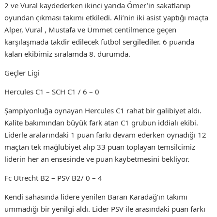
2 ve Vural kaydederken ikinci yarıda Ömer’in sakatlanıp
oyundan çıkması takımı etkiledi. Ali’nin iki asist yaptığı maçta
Alper, Vural , Mustafa ve Ümmet centilmence geçen
karşılaşmada takdir edilecek futbol sergilediler. 6 puanda
kalan ekibimiz sıralamda 8. durumda.
Geçler Ligi
Hercules C1 – SCH C1 / 6 – 0
Şampiyonluğa oynayan Hercules C1 rahat bir galibiyet aldı.
Kalite bakımından büyük fark atan C1 grubun iddialı ekibi.
Liderle aralarındaki 1 puan farkı devam ederken oynadığı 12
maçtan tek mağlubiyet alıp 33 puan toplayan temsilcimiz
liderin her an ensesinde ve puan kaybetmesini bekliyor.
Fc Utrecht B2 – PSV B2/ 0 – 4
Kendi sahasında lidere yenilen Baran Karadağ’ın takımı
ummadığı bir yenilgi aldı. Lider PSV ile arasındaki puan farkı