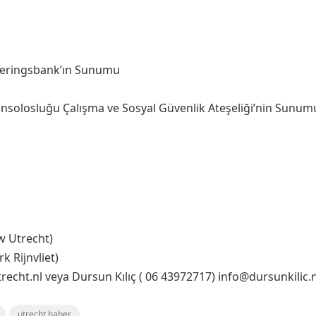
keringsbank’ın Sunumu
solosluğu Çalışma ve Sosyal Güvenlik Ateşeliği’nin Sunum
w Utrecht)
 Rijnvliet)
recht.nl veya Dursun Kılıç ( 06 43972717) info@dursunkilic.n
utrecht haber