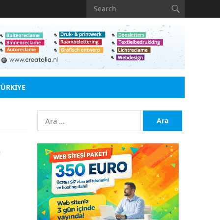
TÜRKIYE
Arama:
)