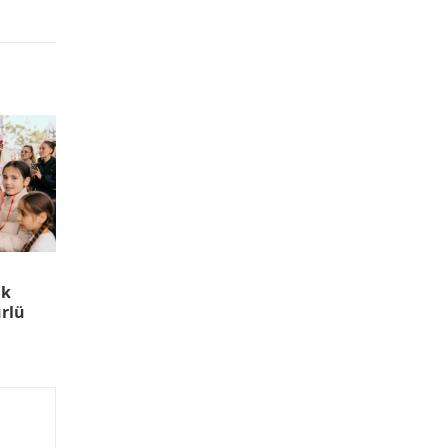
uk
rlü