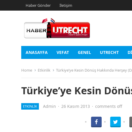
Haber Gönder
İletişim
ANASAYFA
VEFAT
GENEL
UTRECHT
D
Home
Etkinlik
Türkiye’ye Kesin Dönüş Hakkında Herşey (
Türkiye’ye Kesin Dön
Admin
·
26 Kasım 2013
·
comments off
ETKINLIK