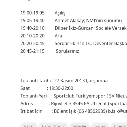
19:00-19:05 Açılış
19:05-19:40 Ahmet Alakay; NMI’nin sunumu
19:40-20:10 Dilber İkiz-Gürcan; Sociale Verze
20:10-20:20 Ara
20:20-20:45 Serdar Ekinci: T.C. Deventer Başkon
20:45-21:15 Sorularınız
Toplantı Tarihi : 27 Kasım 2013 Çarşamba
Saat : 19:30-22:00
Toplantı Yeri : Sportclub Türkiyemspor ( SV Nieu
Adres : Rijnvliet 3 3545 EA Utrecht (Sportpark
İrtibat İçin : Bülent Işık (06 48502989) b.isik@ut
Haber
Haber Utrecht
haberler
nieuws
Utrecht