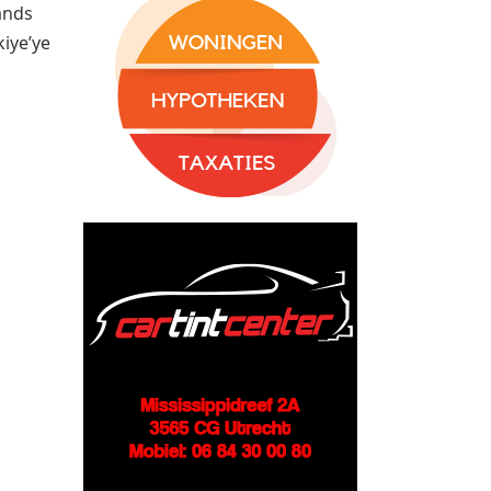
ands
kiye’ye