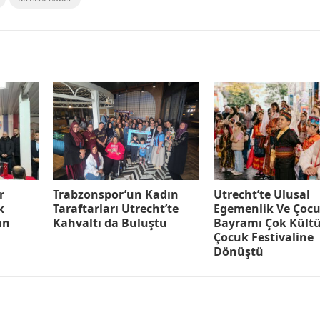
r
Trabzonspor’un Kadın
Utrecht’te Ulusal
k
Taraftarları Utrecht’te
Egemenlik Ve Çoc
an
Kahvaltı da Buluştu
Bayramı Çok Kültü
Çocuk Festivaline
Dönüştü