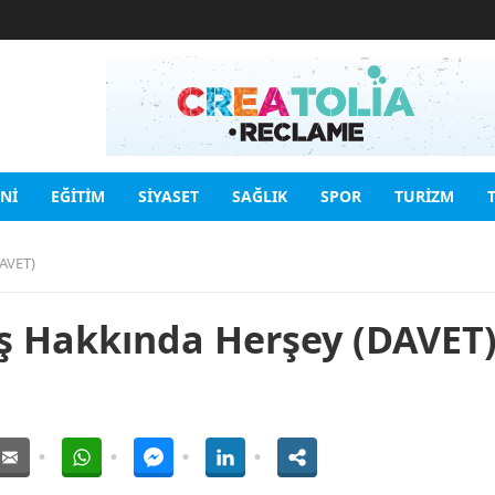
INI
EĞITIM
SIYASET
SAĞLIK
SPOR
TURIZM
DAVET)
üş Hakkında Herşey (DAVET