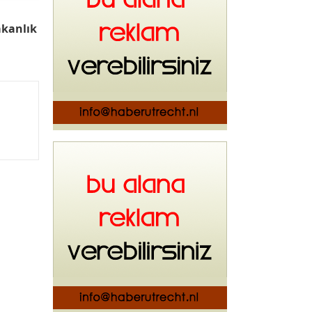
kanlık
u