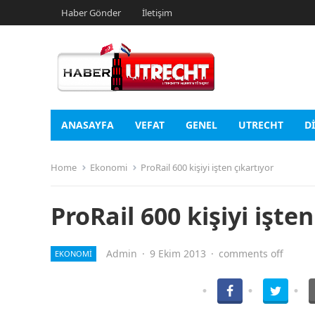
Haber Gönder
İletişim
ANASAYFA
VEFAT
GENEL
UTRECHT
D
Home
Ekonomi
ProRail 600 kişiyi işten çıkartıyor
ProRail 600 kişiyi işten
Admin
·
9 Ekim 2013
·
comments off
EKONOMI