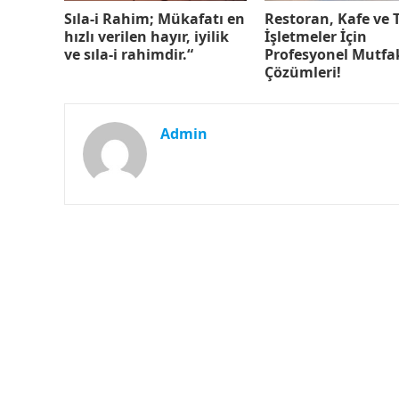
Sıla-i Rahim; Mükafatı en
Restoran, Kafe ve
hızlı verilen hayır, iyilik
İşletmeler İçin
ve sıla-i rahimdir.“
Profesyonel Mutfa
Çözümleri!
Admin