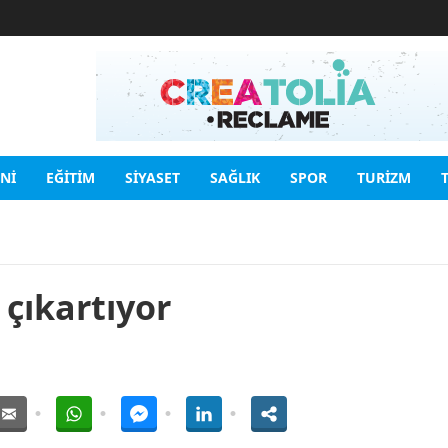
INI
EĞITIM
SIYASET
SAĞLIK
SPOR
TURIZM
 çıkartıyor